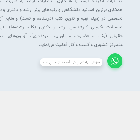
انتشارات انـدیشه ارشـد با همکـاری انتشـارات ارشـد به صورت م
همکـاری برترین اسـاتید دانشگـاهی و رتبـه‌های برتر ارشـد و دکتـری و 
تخصصی در زمینه تهیه و تدوین کتب (درسنامه و تست) و منابع آزم
تحصیلات تکمیلی کارشناسی ارشد و دکتری (کلیه رشته‌ها)، آزمـو
حقـوقـی (وکـالـت، قضـاوت، مشـاوران، سـردفـتـری)، آزمـون‌هـای است
متـمـرکـز کـشـوری و کسـب و کـار فعالیت می‌نماید.