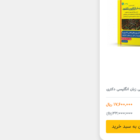
ی زبان انگلیسی دکتری
17,600,000
ریال
22,000,000
ریال
به سبد خرید