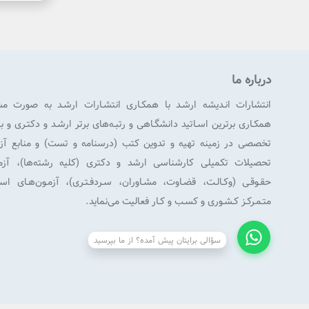
درباره ما
انتشارات انـدیشه ارشـد با همکـاری انتشـارات ارشـد به صورت م
همکـاری برترین اسـاتید دانشگـاهی و رتبـه‌های برتر ارشـد و دکتـری و 
تخصصی در زمینه تهیه و تدوین کتب (درسنامه و تست) و منابع آزم
تحصیلات تکمیلی کارشناسی ارشد و دکتری (کلیه رشته‌ها)، آزمـو
حقـوقـی (وکـالـت، قضـاوت، مشـاوران، سـردفـتـری)، آزمـون‌هـای است
متـمـرکـز کـشـوری و کسـب و کـار فعالیت می‌نماید.