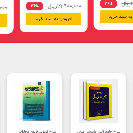
2
ریال
36%
19,900,000
ریال
36%
,000
به سبد خرید
افزودن به سبد خرید
شرح جامع آیین دادرسی مدنی
شرح آزمونی قانون مجازات