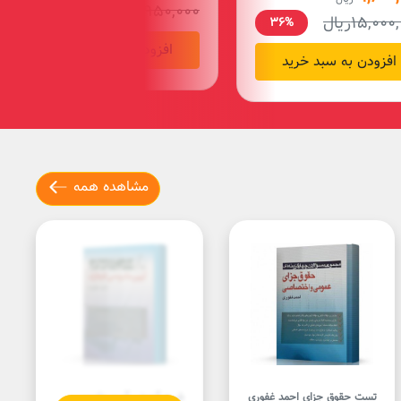
19,950,000
ریال
35%
15,000
ریال
36%
افزودن به سبد خرید
افزودن به سبد خرید
مشاهده همه
تست حقوق جزای احمد غفوری
شرح آزمونی آیین دادرسی