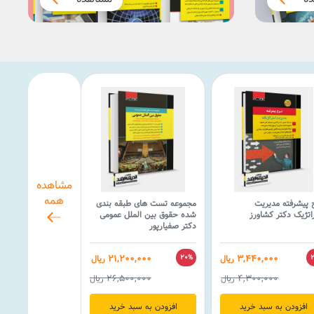
مشاهده
همه
پیشرفته مدیریت
مجموعه تست های طبقه بندی
اتژیک دکتر کشاورز
شده حقوق بین الملل عمومی
دکتر صفیارپور
21,200,000
3,440,000
ریال
20%
ریال
26,500,000
4,300,000
ریال
ریال
افزودن به سبد خرید
افزودن به سبد خرید