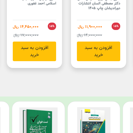
دکتر مصطفی السان انتشارات
اسلامی احمد غفوری
دوراندیشان چاپ 1405
14,450,000
11,900,000
15%
ریال
15%
ریال
17,000,000
14,000,000
ریال
ریال
افزودن به سبد
افزودن به سبد
خرید
خرید