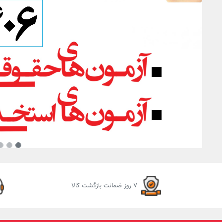
Next
ایرادات مانع استما
10%
افز
7 روز ضمانت بازگشت کالا