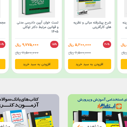
نه
شرح پیشرفته مبانی و نظریه
تست خوان آیین دادرسی مدنی
مجمو
ی
های کارآفرینی
و قوانین مرتبط دکتر توکلی
1405
9,775,000
5,200,000
ریال
20%
ریال
15%
ریال
20%
11,500,000
6,500,000
یال
ریال
ریال
افزودن به سبد خرید
افزودن به سبد خرید
مشاهده
مشاه