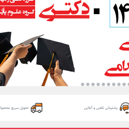
us
ع دعوا در رویه قضایی فقیهی نژاد
حقوق ثبت املاک تفکریان چاپ 1404
,000
2,699,999
ریال
10%
,000
2,999,999
ریال
ودن به سبد خرید
افزودن به سبد خرید
پشتیبانی تلفنی و آنلاین
تحویل سریع محصول