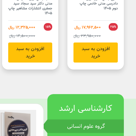
دادرسی مدنی خادمی چاپ
مدنی دکتر سید سجاد سید
دوم 1405
جعفری انتشارات مشاهیر چاپ
1405
12,325,000
17,962,500
25%
ریال
15%
ریال
14,500,000
23,950,000
ریال
ریال
افزودن به سبد
افزودن به سبد
خرید
خرید
کارشناسی ارشد
گروه علوم انسانی