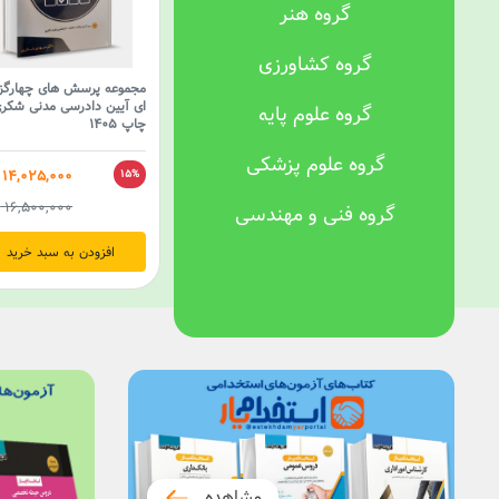
گروه هنر
گروه کشاورزی
مجموعه پرسش های چهارگزی
ای آیین دادرسی مدنی شکر
گروه علوم پایه
چاپ 1405
گروه علوم پزشکی
14,025,000
15%
16,500,000
ر
گروه فنی و مهندسی
افزودن به سبد خرید
مشاهده