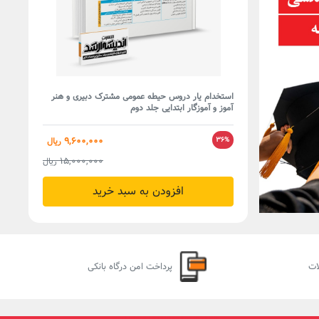
Previo
استخدام یار دروس حیطه عمومی مشترک دبیری و هنر
آموز و آموزگار ابتدایی جلد دوم
3,600
ریال
4,000
ریال
9,600,000
36%
ریال
15,000,000
ریال
افزودن به سبد خرید
ات
پرداخت امن درگاه بانکی