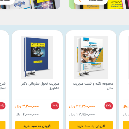
مجموعه نکته و تست مدیریت
مدیریت تحول سازمانی دکتر
شرح 
مالی
کشاورز
استر
3,200,000
22,360,000
ریال
20%
ریال
20%
ریال
20%
4,000,000
27,950,000
ریال
ریال
ریال
افزودن به سبد خرید
افزودن به سبد خرید