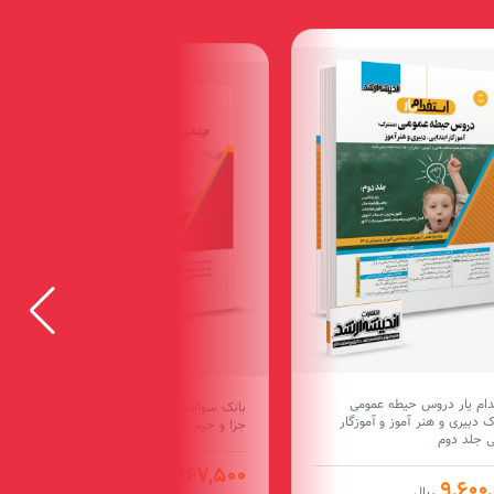
ام یار دروس حیطه عمومی
بانک سوالات کارشناسی ارشد حقوق
 دبیری و هنر آموز و آموزگار
جزا و جرم شناسی 1404
یی جلد دوم
12,967,500
ریال
9,600,
ریال